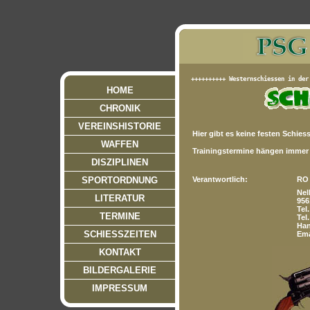
HOME
CHRONIK
VEREINSHISTORIE
Hier gibt es keine festen Schiess
WAFFEN
Trainingstermine hängen immer
DISZIPLINEN
SPORTORDNUNG
Verantwortlich:
RO 
Nel
LITERATUR
956
Tel
TERMINE
Tel
Han
SCHIESSZEITEN
Ema
KONTAKT
BILDERGALERIE
IMPRESSUM