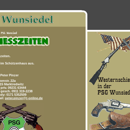
zeiten.
 im Schützenhaus aus.
Peter Pinzer
kenstr. 22a
15 Marktredwitz
. priv. 09231 63444
. gesch. 0911 319-2238
dy: 0171 5352509
il:
peter.pinzer@t-online.de